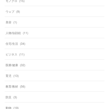
モノクロ
(
15
)
ウェブ
(
9
)
美容
(
1
)
人物/似顔絵
(
11
)
住宅/生活
(
34
)
ビジネス
(
11
)
医療/健康
(
32
)
育児
(
13
)
教育/教材
(
56
)
防災
(
3
)
動物
(
19
)