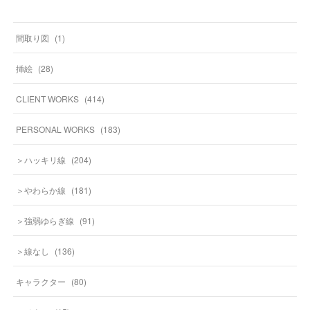
間取り図
(
1
)
挿絵
(
28
)
CLIENT WORKS
(
414
)
PERSONAL WORKS
(
183
)
＞ハッキリ線
(
204
)
＞やわらか線
(
181
)
＞強弱ゆらぎ線
(
91
)
＞線なし
(
136
)
キャラクター
(
80
)