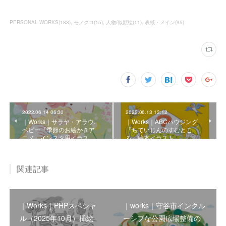
PERSONAL WORKS
(
183
)
モノクロ
(
15
)
人物/似顔絵
(
11
)
表紙・メイン
(
95
)
2022.06.14 06:30
2022.06.13 13:12
｜Works｜サラヤ・アラウ.
｜Works｜ABCハウジング
ベビー『季節のお絵かきア
『ちていじんのすむとこ
ニメ』インスタ用イラス…
ろ』絵本イラスト
関連記事
｜Works｜PHPスペシャ
｜works｜守谷市インクル
ル（2025年10月）挿絵
ーシブな公園広場整備の