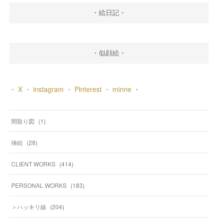
・絵日記・
・似顔絵・
・
X
・
instagram
・
Pinterest
・
minne
・
間取り図
(
1
)
挿絵
(
28
)
CLIENT WORKS
(
414
)
PERSONAL WORKS
(
183
)
＞ハッキリ線
(
204
)