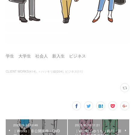
学生 大学生 社会人 新入生 ビジネス
CLIENT WORKS
(
414
)
＞ハッキリ線
(
204
)
ビジネス
(
11
)
2022.06.21 00:46
2022.06.16 01:21
｜Works｜非公開案件・DVD
｜Works｜ゆうちょ銀行・新