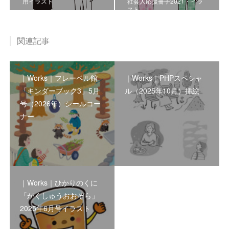
用イラスト
社会人応援冊子2021・イラ
スト
関連記事
｜Works｜フレーベル館
｜Works｜PHPスペシャ
「キンダーブック3」5月
ル（2025年10月）挿絵
号（2026年）シールコー
ナー
｜Works｜ひかりのくに
「がくしゅうおおぞら」
2025年6月号イラスト