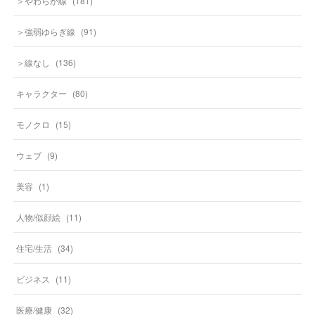
＞やわらか線
(
181
)
＞強弱ゆらぎ線
(
91
)
＞線なし
(
136
)
キャラクター
(
80
)
モノクロ
(
15
)
ウェブ
(
9
)
美容
(
1
)
人物/似顔絵
(
11
)
住宅/生活
(
34
)
ビジネス
(
11
)
医療/健康
(
32
)