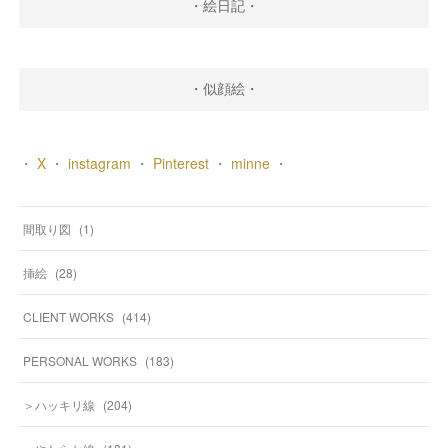
・絵日記・
・似顔絵・
・
X
・
instagram
・
Pinterest
・
minne
・
間取り図
(
1
)
挿絵
(
28
)
CLIENT WORKS
(
414
)
PERSONAL WORKS
(
183
)
＞ハッキリ線
(
204
)