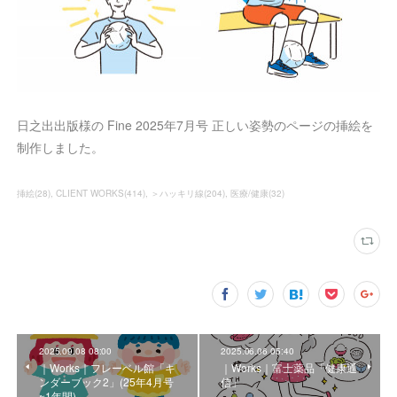
日之出出版様の Fine 2025年7月号 正しい姿勢のページの挿絵を
制作しました。
挿絵
(
28
)
CLIENT WORKS
(
414
)
＞ハッキリ線
(
204
)
医療/健康
(
32
)
2025.09.08 08:00
2025.06.06 05:40
｜Works｜フレーベル館「キ
｜Works｜富士薬品「健康通
ンダーブック2」(25年4月号
信」
~1年間)