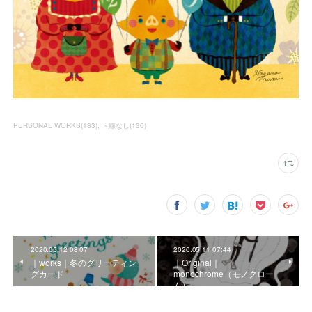
PERSONAL WORKS
(
183
)
＞線なし
(
136
)
2020.05.12 08:07
2020.05.11 07:44
｜works｜冬のグリーティン
｜Original｜
グカード
monochrome（モノクロー
ム）