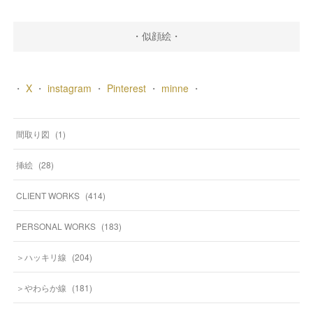
・似顔絵・
・
X
・
instagram
・
Pinterest
・
minne
・
間取り図
(
1
)
挿絵
(
28
)
CLIENT WORKS
(
414
)
PERSONAL WORKS
(
183
)
＞ハッキリ線
(
204
)
＞やわらか線
(
181
)