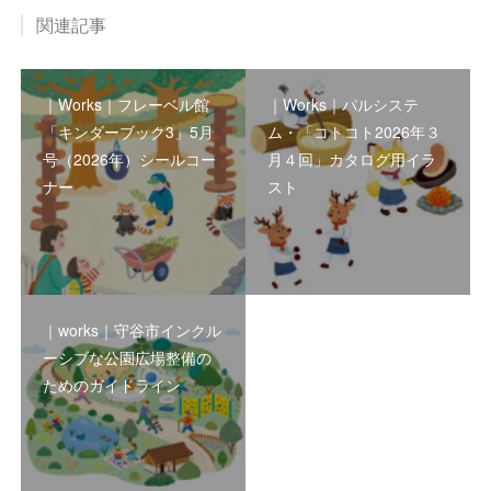
関連記事
｜Works｜フレーベル館
｜Works｜パルシステ
「キンダーブック3」5月
ム・「コトコト2026年３
号（2026年）シールコー
月４回」カタログ用イラ
ナー
スト
｜works｜守谷市インクル
ーシブな公園広場整備の
ためのガイドライン