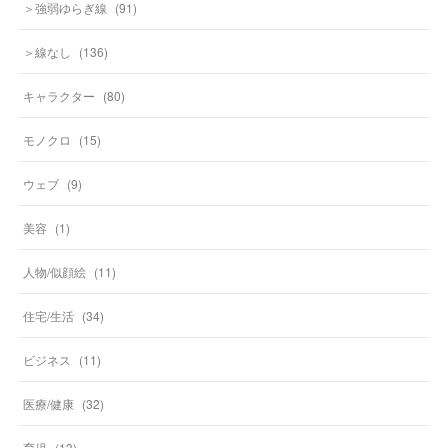
＞強弱ゆらぎ線
(
91
)
＞線なし
(
136
)
キャラクター
(
80
)
モノクロ
(
15
)
ウェブ
(
9
)
美容
(
1
)
人物/似顔絵
(
11
)
住宅/生活
(
34
)
ビジネス
(
11
)
医療/健康
(
32
)
育児
(
13
)