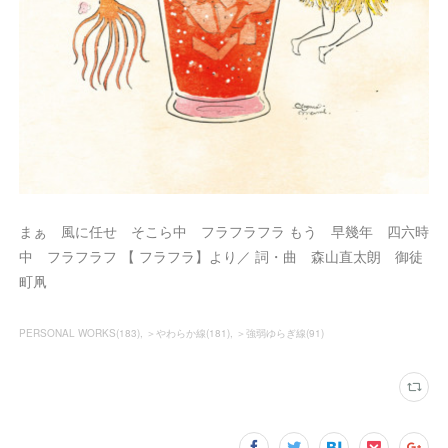
まぁ 風に任せ そこら中 フラフラフラ もう 早幾年 四六時
中 フラフラフ 【 フラフラ】より／ 詞・曲 森山直太朗 御徒
町凧
PERSONAL WORKS
(
183
)
＞やわらか線
(
181
)
＞強弱ゆらぎ線
(
91
)