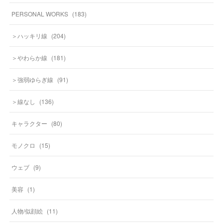
PERSONAL WORKS
(
183
)
＞ハッキリ線
(
204
)
＞やわらか線
(
181
)
＞強弱ゆらぎ線
(
91
)
＞線なし
(
136
)
キャラクター
(
80
)
モノクロ
(
15
)
ウェブ
(
9
)
美容
(
1
)
人物/似顔絵
(
11
)