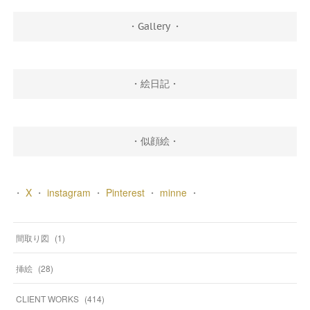
・Gallery ・
・絵日記・
・似顔絵・
・
X
・
instagram
・
Pinterest
・
minne
・
間取り図
(
1
)
挿絵
(
28
)
CLIENT WORKS
(
414
)