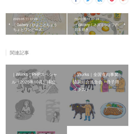
2020.05.11 07:28
2020.05.11 07:28
｜Gallery｜ひよことちょう
｜Gallery｜ネズミシェフの
ちょとワンピース
目玉焼き
関連記事
｜Works｜PHPスペシャ
｜Works｜全国食肉事業
ル（2025年10月）挿絵
協同組合連合会・冊子用
イラスト