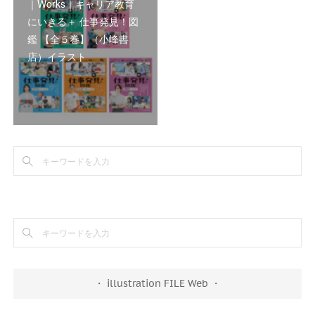
｜Works｜キャリア教育
にいきる＋ 仕事発見！図
鑑 【全５巻】（小峰書
店）イラスト
・ illustration FILE Web ・