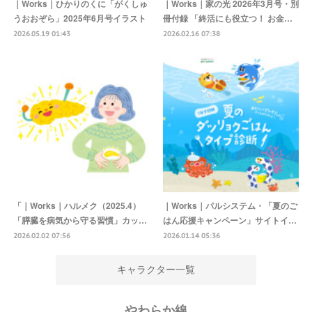
｜Works｜ひかりのくに「がくしゅ
｜Works｜家の光 2026年3月号・別
うおおぞら」2025年6月号イラスト
冊付録 「終活にも役立つ！ お金…
2026.05.19 01:43
2026.02.16 07:38
「｜Works｜ハルメク（2025.4）
｜Works｜パルシステム・「夏のご
「膵臓を病気から守る習慣」カッ…
はん応援キャンペーン」サイトイ…
2026.02.02 07:56
2026.01.14 05:36
キャラクター一覧
やわらか線