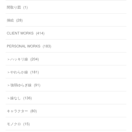
間取り図
(
1
)
挿絵
(
28
)
CLIENT WORKS
(
414
)
PERSONAL WORKS
(
183
)
＞ハッキリ線
(
204
)
＞やわらか線
(
181
)
＞強弱ゆらぎ線
(
91
)
＞線なし
(
136
)
キャラクター
(
80
)
モノクロ
(
15
)