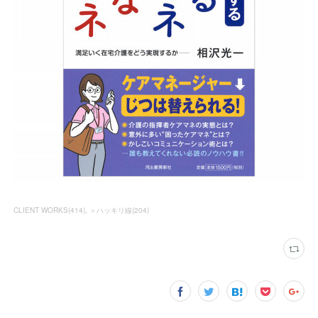
CLIENT WORKS
(
414
)
＞ハッキリ線
(
204
)