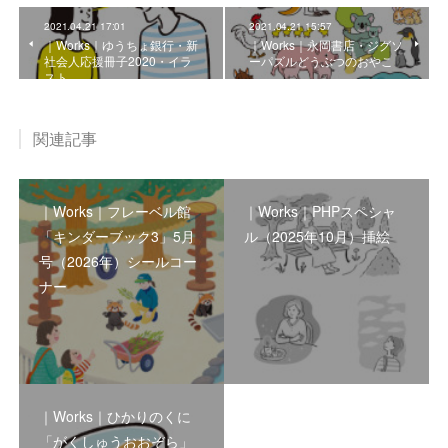
2021.04.21 17:01
2021.04.21 15:57
｜Works｜ゆうちょ銀行・新
｜Works｜永岡書店・ジグソ
社会人応援冊子2020・イラ
ーパズルどうぶつのおやこ
スト
関連記事
｜Works｜フレーベル館
｜Works｜PHPスペシャ
「キンダーブック3」5月
ル（2025年10月）挿絵
号（2026年）シールコー
ナー
｜Works｜ひかりのくに
「がくしゅうおおぞら」