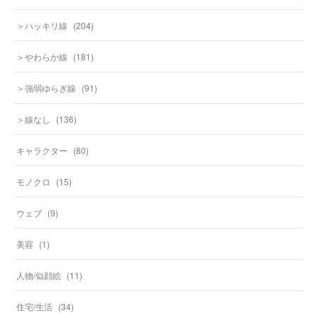
＞ハッキリ線
(
204
)
＞やわらか線
(
181
)
＞強弱ゆらぎ線
(
91
)
＞線なし
(
136
)
キャラクター
(
80
)
モノクロ
(
15
)
ウェブ
(
9
)
美容
(
1
)
人物/似顔絵
(
11
)
住宅/生活
(
34
)