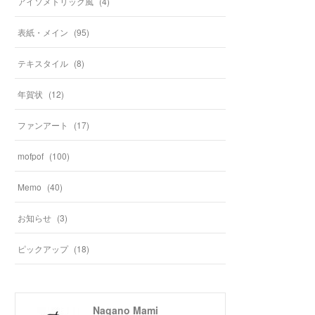
アイソメトリック風
(
4
)
表紙・メイン
(
95
)
テキスタイル
(
8
)
年賀状
(
12
)
ファンアート
(
17
)
mofpof
(
100
)
Memo
(
40
)
お知らせ
(
3
)
ピックアップ
(
18
)
Nagano Mami