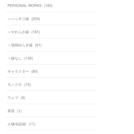
PERSONAL WORKS
(
183
)
＞ハッキリ線
(
204
)
＞やわらか線
(
181
)
＞強弱ゆらぎ線
(
91
)
＞線なし
(
136
)
キャラクター
(
80
)
モノクロ
(
15
)
ウェブ
(
9
)
美容
(
1
)
人物/似顔絵
(
11
)