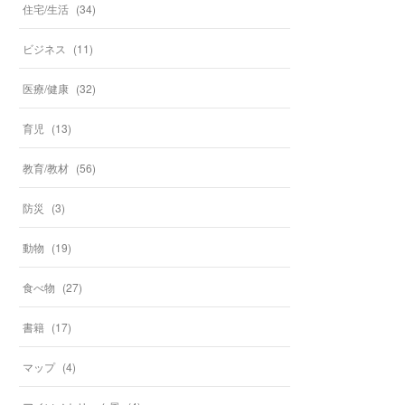
住宅/生活
(
34
)
ビジネス
(
11
)
医療/健康
(
32
)
育児
(
13
)
教育/教材
(
56
)
防災
(
3
)
動物
(
19
)
食べ物
(
27
)
書籍
(
17
)
マップ
(
4
)