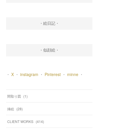
・絵日記・
・似顔絵・
・
X
・
instagram
・
Pinterest
・
minne
・
間取り図
(
1
)
挿絵
(
28
)
CLIENT WORKS
(
414
)