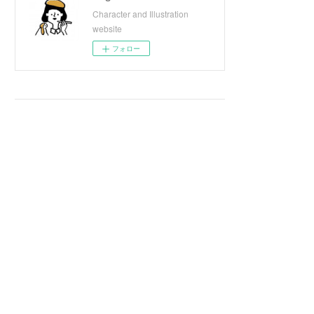
Character and Illustration
website
フォロー