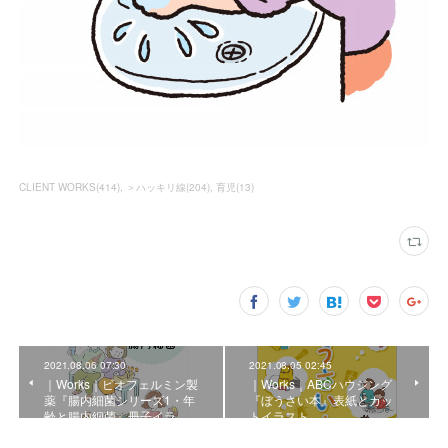
CLIENT WORKS
(
414
)
＞ハッキリ線
(
204
)
育児
(
13
)
2021.08.06 07:30
2021.08.05 02:45
｜Works｜ビオフェルミン製
｜Works｜ABCハウジング
薬『腸内細菌シリーズ1・年
『ぼうさい本』表紙とカッ
齢と腸内細菌』冊子イラ…
トイラスト