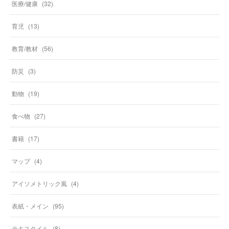
医療/健康
(
32
)
育児
(
13
)
教育/教材
(
56
)
防災
(
3
)
動物
(
19
)
食べ物
(
27
)
書籍
(
17
)
マップ
(
4
)
アイソメトリック風
(
4
)
表紙・メイン
(
95
)
テキスタイル
(
8
)