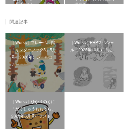
ト内イラスト
ャラクター
関連記事
｜Works｜フレーベル館
｜Works｜PHPスペシャ
「キンダーブック3」5月
ル（2025年10月）挿絵
号（2026年）シールコー
ナー
｜Works｜ひかりのくに
「がくしゅうおおぞら」
2025年6月号イラスト