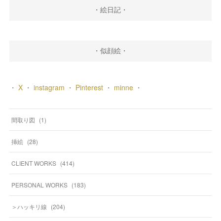
・絵日記・
・似顔絵・
・
X
・
instagram
・
Pinterest
・
minne
・
間取り図
(
1
)
挿絵
(
28
)
CLIENT WORKS
(
414
)
PERSONAL WORKS
(
183
)
＞ハッキリ線
(
204
)