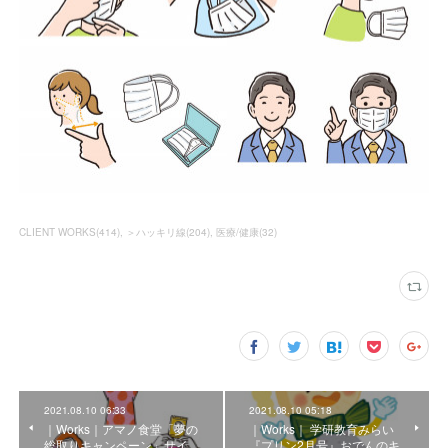
CLIENT WORKS
(
414
)
＞ハッキリ線
(
204
)
医療/健康
(
32
)
2021.08.10 06:33
2021.08.10 05:18
｜Works｜アマノ食堂「夢の
｜Works｜ 学研教育みらい
総取りキャンペーン」サイ
『プリン2月号』おでんのキ