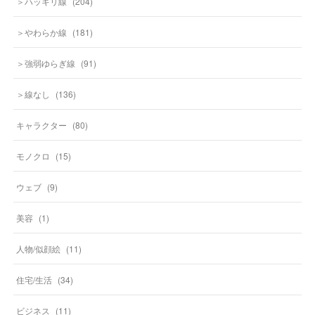
＞ハッキリ線
(
204
)
＞やわらか線
(
181
)
＞強弱ゆらぎ線
(
91
)
＞線なし
(
136
)
キャラクター
(
80
)
モノクロ
(
15
)
ウェブ
(
9
)
美容
(
1
)
人物/似顔絵
(
11
)
住宅/生活
(
34
)
ビジネス
(
11
)