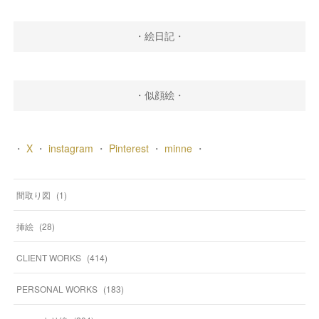
・絵日記・
・似顔絵・
・
X
・
instagram
・
Pinterest
・
minne
・
間取り図
(
1
)
挿絵
(
28
)
CLIENT WORKS
(
414
)
PERSONAL WORKS
(
183
)