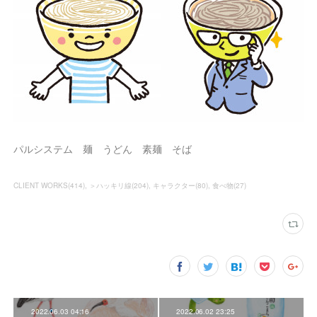
パルシステム 麺 うどん 素麺 そば
CLIENT WORKS
(
414
)
＞ハッキリ線
(
204
)
キャラクター
(
80
)
食べ物
(
27
)
2022.06.03 04:16
2022.06.02 23:25