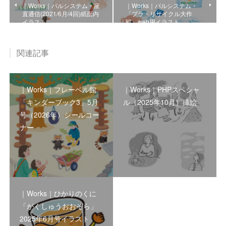
｜Works｜パルシステム・産
｜Works｜パルシステム・
直通信(2021/6月/4回)紙面内
「プラ・リサイクル大作
イラスト
戦」web用イラスト
関連記事
｜Works｜フレーベル館
｜Works｜PHPスペシャ
「キンダーブック3」5月
ル（2025年10月）挿絵
号（2026年）シールコー
ナー
｜Works｜ひかりのくに
「がくしゅうおおぞら」
2025年6月号イラスト