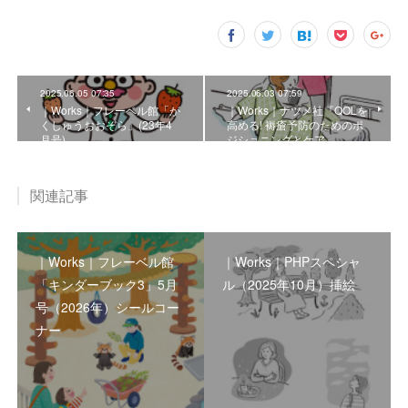
2025.06.05 07:35
2025.06.03 07:59
｜Works｜フレーベル館「が
｜Works｜ナツメ社『QOLを
くしゅうおおぞら」(23年4
高める! 褥瘡予防のためのポ
月号)
ジショニングとケア』
関連記事
｜Works｜フレーベル館
｜Works｜PHPスペシャ
「キンダーブック3」5月
ル（2025年10月）挿絵
号（2026年）シールコー
ナー