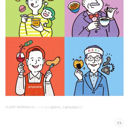
CLIENT WORKS
(
414
)
＞ハッキリ線
(
204
)
人物/似顔絵
(
11
)