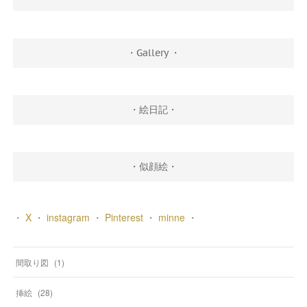
・Gallery ・
・絵日記・
・似顔絵・
・
X
・
instagram
・
Pinterest
・
minne
・
間取り図
(
1
)
挿絵
(
28
)