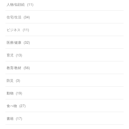
人物/似顔絵
(
11
)
住宅/生活
(
34
)
ビジネス
(
11
)
医療/健康
(
32
)
育児
(
13
)
教育/教材
(
56
)
防災
(
3
)
動物
(
19
)
食べ物
(
27
)
書籍
(
17
)