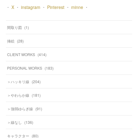
・
X
・
instagram
・
Pinterest
・
minne
・
間取り図
(
1
)
挿絵
(
28
)
CLIENT WORKS
(
414
)
PERSONAL WORKS
(
183
)
＞ハッキリ線
(
204
)
＞やわらか線
(
181
)
＞強弱ゆらぎ線
(
91
)
＞線なし
(
136
)
キャラクター
(
80
)