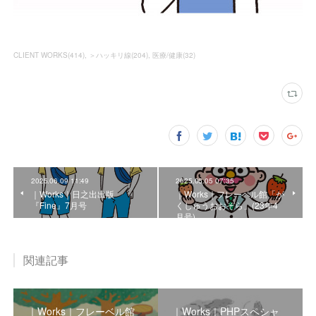
CLIENT WORKS
(
414
)
＞ハッキリ線
(
204
)
医療/健康
(
32
)
2025.06.09 11:49
2025.06.05 07:35
｜Works｜日之出出版
｜Works｜フレーベル館「が
『Fine』7月号
くしゅうおおぞら」(23年4
月号)
関連記事
｜Works｜フレーベル館
｜Works｜PHPスペシャ