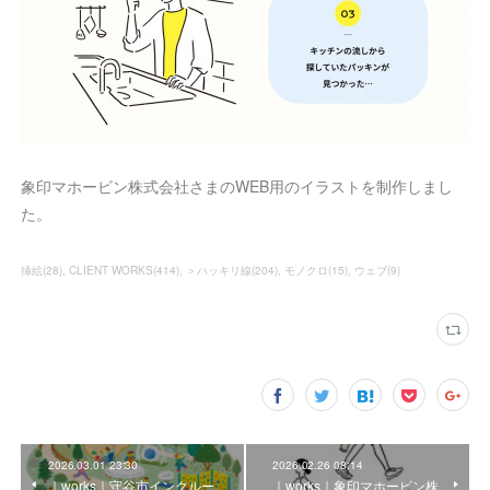
象印マホービン株式会社さまのWEB用のイラストを制作しまし
た。
挿絵
(
28
)
CLIENT WORKS
(
414
)
＞ハッキリ線
(
204
)
モノクロ
(
15
)
ウェブ
(
9
)
2026.03.01 23:30
2026.02.26 08:14
｜works｜守谷市インクルー
｜works｜象印マホービン株