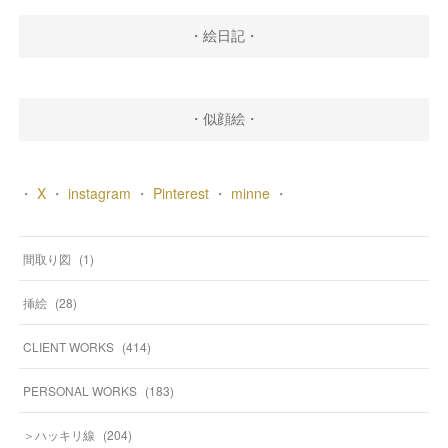
・絵日記・
・似顔絵・
・
X
・
instagram
・
Pinterest
・
minne
・
間取り図
(
1
)
挿絵
(
28
)
CLIENT WORKS
(
414
)
PERSONAL WORKS
(
183
)
＞ハッキリ線
(
204
)