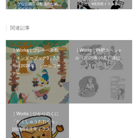
シブな公園広場整備のため
式会社・WEB用イラスト
のガイドライン
関連記事
｜Works｜フレーベル館
｜Works｜PHPスペシャ
「キンダーブック3」5月
ル（2025年10月）挿絵
号（2026年）シールコー
ナー
｜Works｜ひかりのくに
「がくしゅうおおぞら」
2025年6月号イラスト