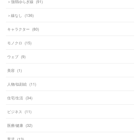
＞強弱ゆらぎ線
(
91
)
＞線なし
(
136
)
キャラクター
(
80
)
モノクロ
(
15
)
ウェブ
(
9
)
美容
(
1
)
人物/似顔絵
(
11
)
住宅/生活
(
34
)
ビジネス
(
11
)
医療/健康
(
32
)
育児
(
13
)