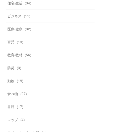
住宅/生活
(
34
)
ビジネス
(
11
)
医療/健康
(
32
)
育児
(
13
)
教育/教材
(
56
)
防災
(
3
)
動物
(
19
)
食べ物
(
27
)
書籍
(
17
)
マップ
(
4
)