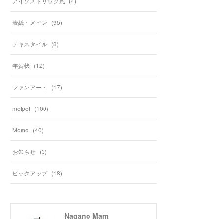
アイソメトリック風
(
4
)
表紙・メイン
(
95
)
テキスタイル
(
8
)
年賀状
(
12
)
ファンアート
(
17
)
mofpof
(
100
)
Memo
(
40
)
お知らせ
(
3
)
ピックアップ
(
18
)
Nagano Mami