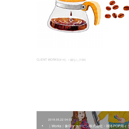
CLIENT WORKS
(
414
)
＞線なし
(
136
)
2019.05.22 04:07
｜Works｜象印マホービン株式会社・秋冬POP用イ