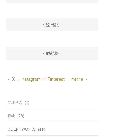
・絵日記・
・似顔絵・
・
X
・
instagram
・
Pinterest
・
minne
・
間取り図
(
1
)
挿絵
(
28
)
CLIENT WORKS
(
414
)