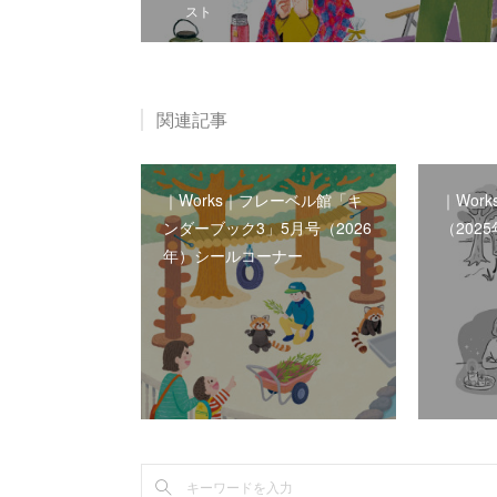
スト
関連記事
｜Works｜フレーベル館「キ
｜Wor
ンダーブック3」5月号（2026
（202
年）シールコーナー