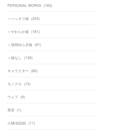
PERSONAL WORKS
(
183
)
＞ハッキリ線
(
204
)
＞やわらか線
(
181
)
＞強弱ゆらぎ線
(
91
)
＞線なし
(
136
)
キャラクター
(
80
)
モノクロ
(
15
)
ウェブ
(
9
)
美容
(
1
)
人物/似顔絵
(
11
)