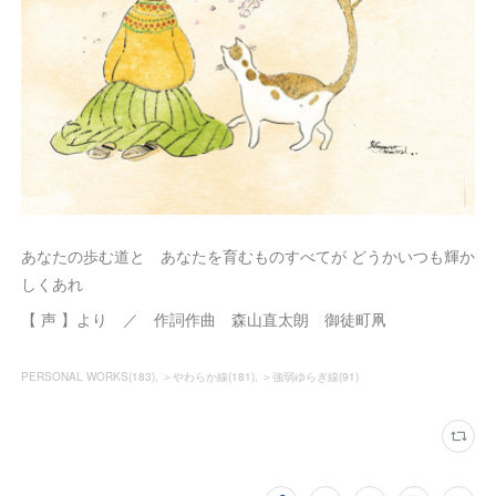
あなたの歩む道と あなたを育むものすべてが どうかいつも輝か
しくあれ
【 声 】より ／ 作詞作曲 森山直太朗 御徒町凧
PERSONAL WORKS
(
183
)
＞やわらか線
(
181
)
＞強弱ゆらぎ線
(
91
)