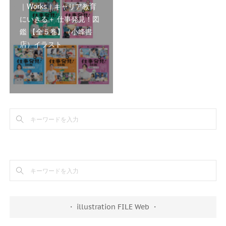
｜Works｜キャリア教育
にいきる＋ 仕事発見！図
鑑 【全５巻】（小峰書
店）イラスト
・ illustration FILE Web ・