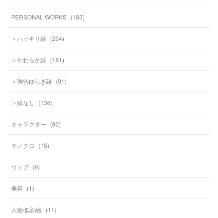
PERSONAL WORKS
(
183
)
＞ハッキリ線
(
204
)
＞やわらか線
(
181
)
＞強弱ゆらぎ線
(
91
)
＞線なし
(
136
)
キャラクター
(
80
)
モノクロ
(
15
)
ウェブ
(
9
)
美容
(
1
)
人物/似顔絵
(
11
)