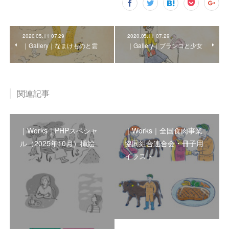
2020.05.11 07:29
2020.05.11 07:29
｜Gallery｜なまけものと雲
｜Gallery｜ブランコと少女
関連記事
｜Works｜PHPスペシャ
｜Works｜全国食肉事業
ル（2025年10月）挿絵
協同組合連合会・冊子用
イラスト