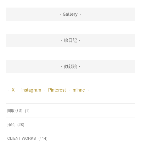
・Gallery ・
・絵日記・
・似顔絵・
・
X
・
instagram
・
Pinterest
・
minne
・
間取り図
(
1
)
挿絵
(
28
)
CLIENT WORKS
(
414
)