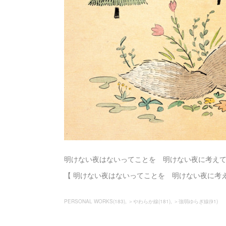
明けない夜はないってことを 明けない夜に考え
【 明けない夜はないってことを 明けない夜に考え
PERSONAL WORKS
(
183
)
＞やわらか線
(
181
)
＞強弱ゆらぎ線
(
91
)