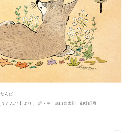
てたんだ
てたんだ 】より ／ 詞・曲 森山直太朗 御徒町凧