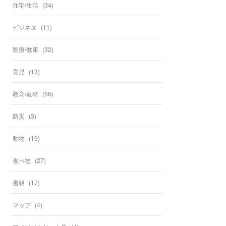
住宅/生活
(
34
)
ビジネス
(
11
)
医療/健康
(
32
)
育児
(
13
)
教育/教材
(
56
)
防災
(
3
)
動物
(
19
)
食べ物
(
27
)
書籍
(
17
)
マップ
(
4
)