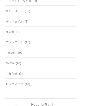
アイソメトリック風
(
4
)
表紙・メイン
(
95
)
テキスタイル
(
8
)
年賀状
(
12
)
ファンアート
(
17
)
mofpof
(
100
)
Memo
(
40
)
お知らせ
(
3
)
ピックアップ
(
18
)
Nagano Mami