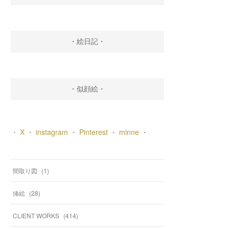
・絵日記・
・似顔絵・
・
X
・
instagram
・
Pinterest
・
minne
・
間取り図
(
1
)
挿絵
(
28
)
CLIENT WORKS
(
414
)