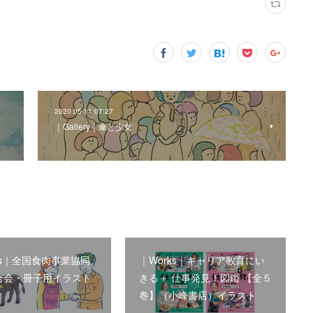
2020.05.11 07:27
｜Gallery｜傘と少女
ks｜全国食肉事業協同
｜Works｜キャリア教育にい
合会・冊子用イラスト
きる＋ 仕事発見！図鑑 【全５
巻】（小峰書店）イラスト