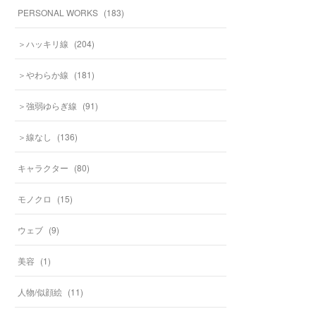
PERSONAL WORKS
(
183
)
＞ハッキリ線
(
204
)
＞やわらか線
(
181
)
＞強弱ゆらぎ線
(
91
)
＞線なし
(
136
)
キャラクター
(
80
)
モノクロ
(
15
)
ウェブ
(
9
)
美容
(
1
)
人物/似顔絵
(
11
)