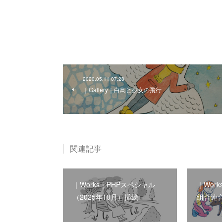
2020.05.11 07:28
｜Gallery｜白鳥と少女の飛行
関連記事
｜Works｜PHPスペシャル
｜Wor
（2025年10月）挿絵
組合連