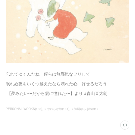
忘れてゆくんだね 僕らは無邪気なフリして
眠れぬ夜をいくつ越えたなら壊れた心 許せるだろう
【夢みたい〜だから雲に憧れた〜】より #森山直太朗
PERSONAL WORKS
(
183
)
＞やわらか線
(
181
)
＞強弱ゆらぎ線
(
91
)