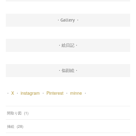
・Gallery ・
・絵日記・
・似顔絵・
・
X
・
instagram
・
Pinterest
・
minne
・
間取り図
(
1
)
挿絵
(
28
)