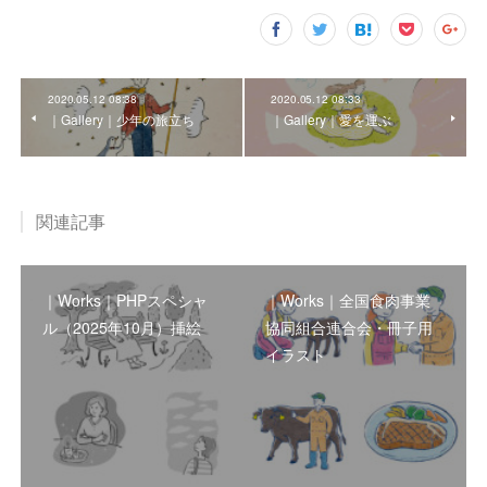
2020.05.12 08:38
2020.05.12 08:33
｜Gallery｜少年の旅立ち
｜Gallery｜愛を運ぶ
関連記事
｜Works｜PHPスペシャ
｜Works｜全国食肉事業
ル（2025年10月）挿絵
協同組合連合会・冊子用
イラスト