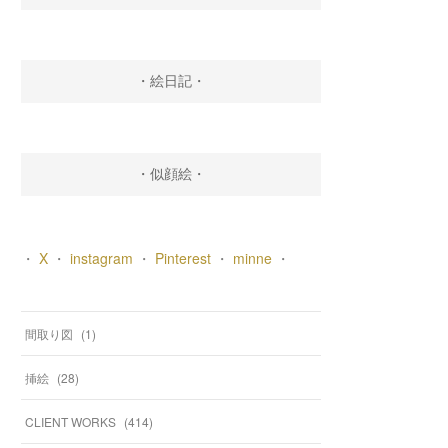
・絵日記・
・似顔絵・
・
X
・
instagram
・
Pinterest
・
minne
・
間取り図
(
1
)
挿絵
(
28
)
CLIENT WORKS
(
414
)