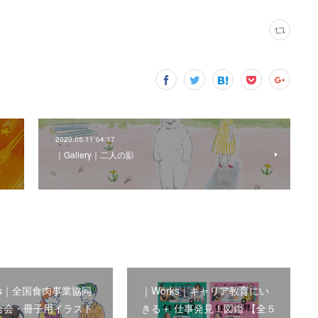
2020.05.11 04:17
｜Gallery｜二人の影
ks｜全国食肉事業協同
｜Works｜キャリア教育にい
合会・冊子用イラスト
きる＋ 仕事発見！図鑑 【全５