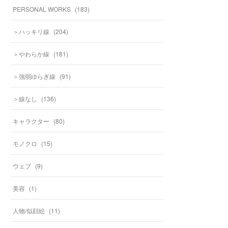
PERSONAL WORKS
(
183
)
＞ハッキリ線
(
204
)
＞やわらか線
(
181
)
＞強弱ゆらぎ線
(
91
)
＞線なし
(
136
)
キャラクター
(
80
)
モノクロ
(
15
)
ウェブ
(
9
)
美容
(
1
)
人物/似顔絵
(
11
)