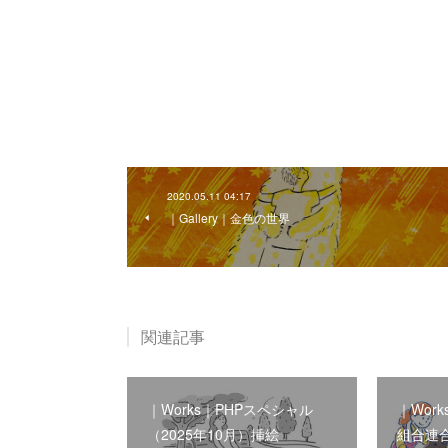
2020.05.11 04:17
｜Gallery｜金色の世界
関連記事
｜Works｜PHPスペシャル
｜Wor
（2025年10月）挿絵
組合連