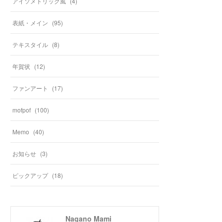
アイソメトリック風
(
4
)
表紙・メイン
(
95
)
テキスタイル
(
8
)
年賀状
(
12
)
ファンアート
(
17
)
mofpof
(
100
)
Memo
(
40
)
お知らせ
(
3
)
ピックアップ
(
18
)
Nagano Mami