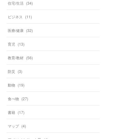
住宅/生活
(
34
)
ビジネス
(
11
)
医療/健康
(
32
)
育児
(
13
)
教育/教材
(
56
)
防災
(
3
)
動物
(
19
)
食べ物
(
27
)
書籍
(
17
)
マップ
(
4
)