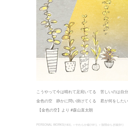
こうやって今は晴れて足宛いてる 苦しいのは自
金色の空 静かに問い掛けてくる 君が何をした
【金色の空】より #森山直太朗
PERSONAL WORKS
(
183
)
＞やわらか線
(
181
)
＞強弱ゆらぎ線
(
91
)