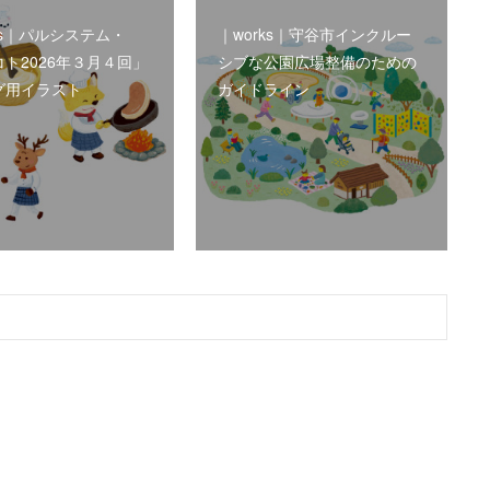
ks｜パルシステム・
｜works｜守谷市インクルー
ト2026年３月４回」
シブな公園広場整備のための
グ用イラスト
ガイドライン