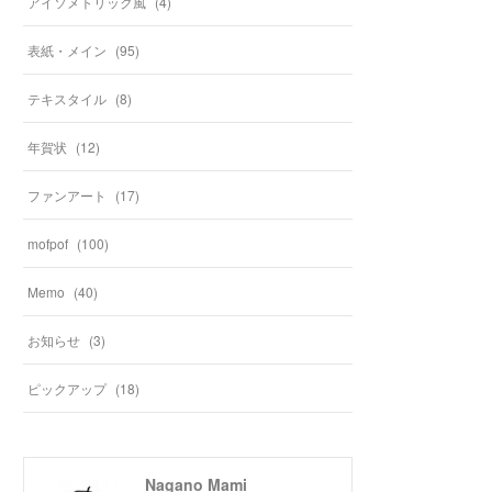
アイソメトリック風
(
4
)
表紙・メイン
(
95
)
テキスタイル
(
8
)
年賀状
(
12
)
ファンアート
(
17
)
mofpof
(
100
)
Memo
(
40
)
お知らせ
(
3
)
ピックアップ
(
18
)
Nagano Mami