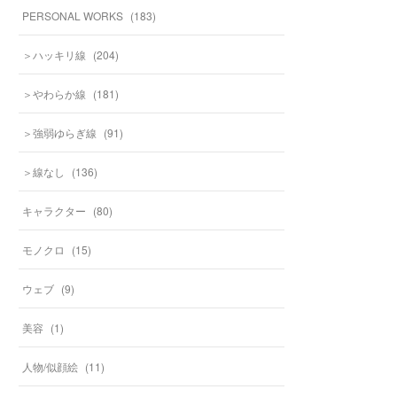
PERSONAL WORKS
(
183
)
＞ハッキリ線
(
204
)
＞やわらか線
(
181
)
＞強弱ゆらぎ線
(
91
)
＞線なし
(
136
)
キャラクター
(
80
)
モノクロ
(
15
)
ウェブ
(
9
)
美容
(
1
)
人物/似顔絵
(
11
)