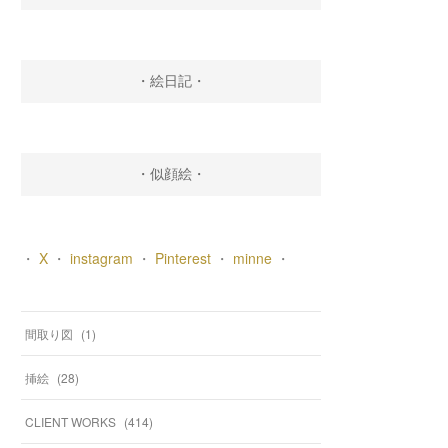
・絵日記・
・似顔絵・
・
X
・
instagram
・
Pinterest
・
minne
・
間取り図
(
1
)
挿絵
(
28
)
CLIENT WORKS
(
414
)