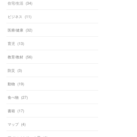
住宅/生活
(
34
)
ビジネス
(
11
)
医療/健康
(
32
)
育児
(
13
)
教育/教材
(
56
)
防災
(
3
)
動物
(
19
)
食べ物
(
27
)
書籍
(
17
)
マップ
(
4
)