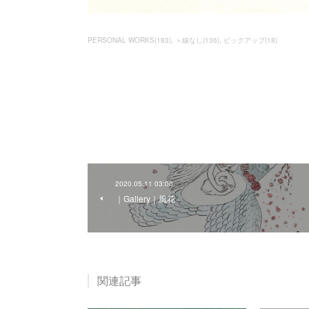
PERSONAL WORKS
(
183
)
＞線なし
(
136
)
ピックアップ
(
18
)
2020.05.11 03:00
｜Gallery｜風花
関連記事