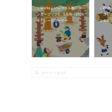
｜Works｜フレーベル館「キ
｜Wor
ンダーブック3」5月号（2026
「コトコ
年）シールコーナー
カタロ