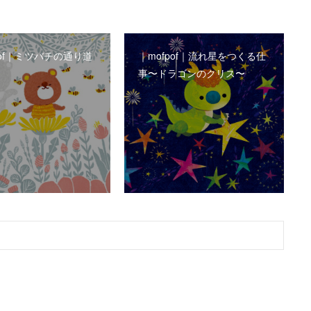
pof｜ミツバチの通り道
｜mofpof｜流れ星をつくる仕
事〜ドラゴンのクリス〜