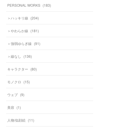
PERSONAL WORKS
(
183
)
＞ハッキリ線
(
204
)
＞やわらか線
(
181
)
＞強弱ゆらぎ線
(
91
)
＞線なし
(
136
)
キャラクター
(
80
)
モノクロ
(
15
)
ウェブ
(
9
)
美容
(
1
)
人物/似顔絵
(
11
)