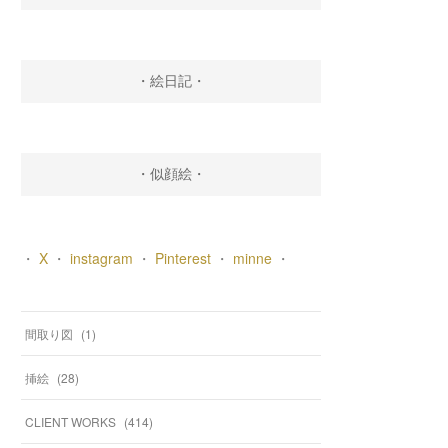
・絵日記・
・似顔絵・
・
X
・
instagram
・
Pinterest
・
minne
・
間取り図
(
1
)
挿絵
(
28
)
CLIENT WORKS
(
414
)