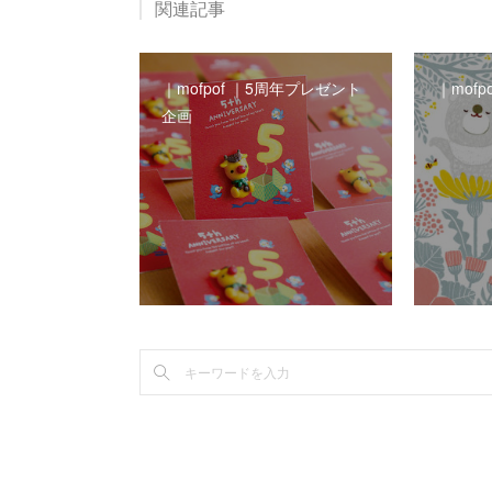
関連記事
｜mofpof ｜5周年プレゼント
｜mof
企画