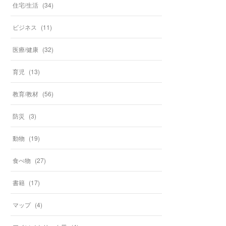
住宅/生活
(
34
)
ビジネス
(
11
)
医療/健康
(
32
)
育児
(
13
)
教育/教材
(
56
)
防災
(
3
)
動物
(
19
)
食べ物
(
27
)
書籍
(
17
)
マップ
(
4
)