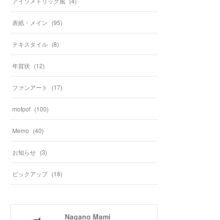
アイソメトリック風
(
4
)
表紙・メイン
(
95
)
テキスタイル
(
8
)
年賀状
(
12
)
ファンアート
(
17
)
mofpof
(
100
)
Memo
(
40
)
お知らせ
(
3
)
ピックアップ
(
18
)
Nagano Mami