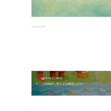
mofpof
(
100
)
2019.05.31 09:18
｜mofpof｜釣りとは根気なのだ