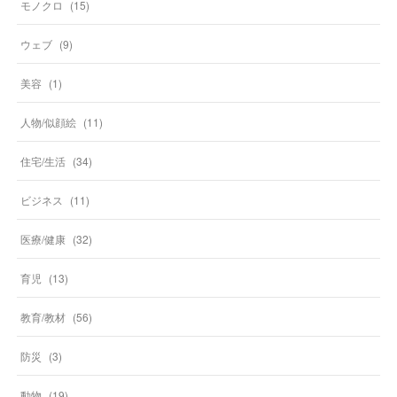
モノクロ
(
15
)
ウェブ
(
9
)
美容
(
1
)
人物/似顔絵
(
11
)
住宅/生活
(
34
)
ビジネス
(
11
)
医療/健康
(
32
)
育児
(
13
)
教育/教材
(
56
)
防災
(
3
)
動物
(
19
)