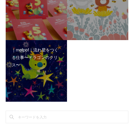
｜mofpof｜流れ星をつく
る仕事〜ドラゴンのクリ
ス〜