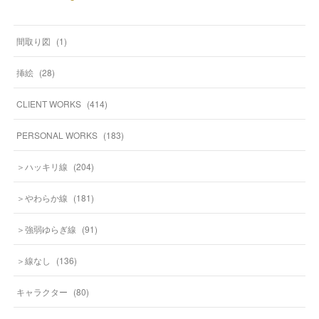
間取り図
(
1
)
挿絵
(
28
)
CLIENT WORKS
(
414
)
PERSONAL WORKS
(
183
)
＞ハッキリ線
(
204
)
＞やわらか線
(
181
)
＞強弱ゆらぎ線
(
91
)
＞線なし
(
136
)
キャラクター
(
80
)