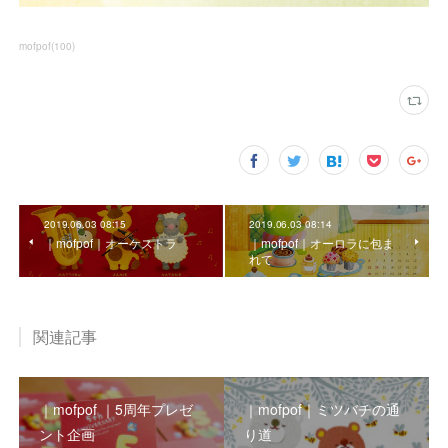
mofpof
(
100
)
2019.06.03 08:15
2019.06.03 08:14
｜mofpof｜オーケストラ
｜mofpof｜オーロラに包ま
れて
関連記事
｜mofpof ｜5周年プレゼ
｜mofpof｜ミツバチの通
ント企画
り道