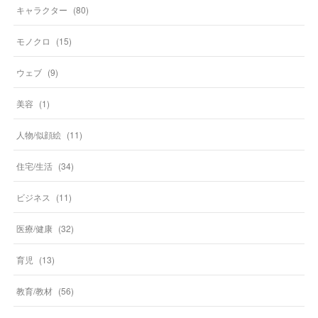
キャラクター
(
80
)
モノクロ
(
15
)
ウェブ
(
9
)
美容
(
1
)
人物/似顔絵
(
11
)
住宅/生活
(
34
)
ビジネス
(
11
)
医療/健康
(
32
)
育児
(
13
)
教育/教材
(
56
)