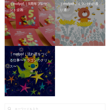
｜mofpof ｜5周年プレゼ
｜mofpof｜ミツバチの通
ント企画
り道
｜mofpof｜流れ星をつく
る仕事〜ドラゴンのクリ
ス〜