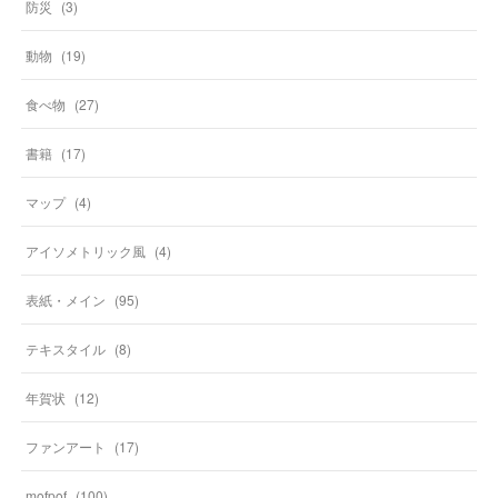
防災
(
3
)
動物
(
19
)
食べ物
(
27
)
書籍
(
17
)
マップ
(
4
)
アイソメトリック風
(
4
)
表紙・メイン
(
95
)
テキスタイル
(
8
)
年賀状
(
12
)
ファンアート
(
17
)
mofpof
(
100
)