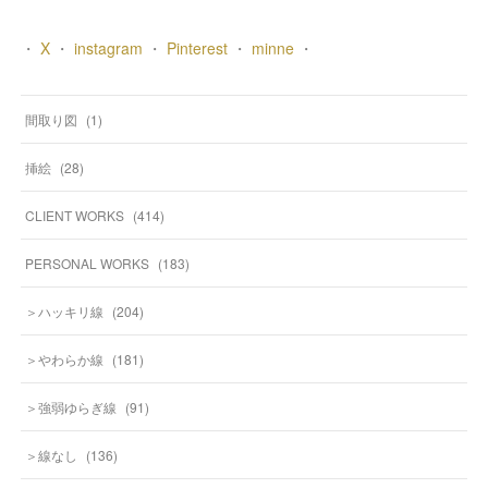
・
X
・
instagram
・
Pinterest
・
minne
・
間取り図
(
1
)
挿絵
(
28
)
CLIENT WORKS
(
414
)
PERSONAL WORKS
(
183
)
＞ハッキリ線
(
204
)
＞やわらか線
(
181
)
＞強弱ゆらぎ線
(
91
)
＞線なし
(
136
)