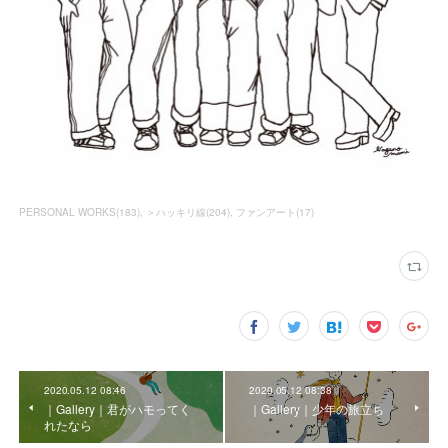
PERSONAL WORKS
(
183
)
＞ハッキリ線
(
204
)
ファンアート
(
17
)
2020.05.12 08:46
2020.05.12 08:38
｜Gallery｜君がハモってく
｜Gallery｜少年の旅立ち
れたなら