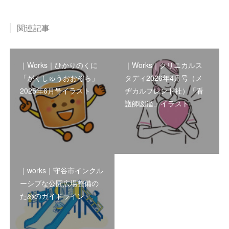
関連記事
｜Works｜ひかりのくに
｜Works｜クリニカルス
「がくしゅうおおぞら」
タディ2026年4月号（メ
2025年6月号イラスト
ヂカルフレンド社）「看
護師図鑑」イラスト
｜works｜守谷市インクル
ーシブな公園広場整備の
ためのガイドライン