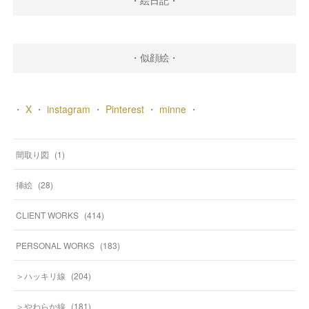
・絵日記・
・似顔絵・
・
X
・
instagram
・
Pinterest
・
minne
・
間取り図
(
1
)
挿絵
(
28
)
CLIENT WORKS
(
414
)
PERSONAL WORKS
(
183
)
＞ハッキリ線
(
204
)
＞やわらか線
(
181
)