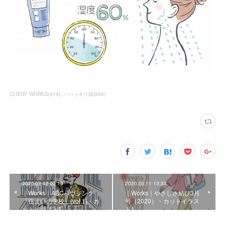
CLIENT WORKS
(
414
)
＞ハッキリ線
(
204
)
2020.03.12 02:19
2020.03.11 13:33
｜Works｜ABCハウジング
｜Works｜やさしさ結び3月
『住まいの学校』(vol.1)・カ
号（2020）・カットイラス
ットイラスト1
ト1