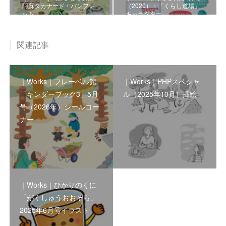
阿蘇タカナード・パンフレ
（2020）・「くらし道場」
ット
キャラクター
関連記事
｜Works｜フレーベル館
｜Works｜PHPスペシャ
「キンダーブック3」5月
ル（2025年10月）挿絵
号（2026年）シールコー
ナー
｜Works｜ひかりのくに
「がくしゅうおおぞら」
2025年6月号イラスト