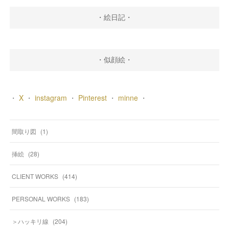
・絵日記・
・似顔絵・
・
X
・
instagram
・
Pinterest
・
minne
・
間取り図
(
1
)
挿絵
(
28
)
CLIENT WORKS
(
414
)
PERSONAL WORKS
(
183
)
＞ハッキリ線
(
204
)