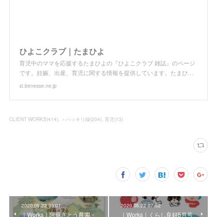
ひよこクラブ｜たまひよ
育児中のママを応援するたまひよの『ひよこクラブ 雑誌』のページ
です。妊娠、出産、育児に関する情報を提供しています。たまひ…
st.benesse.ne.jp
CLIENT WORKS
(
414
)
＞ハッキリ線
(
204
)
育児
(
13
)
2020.06.22 06:01
2020.05.22 07:52
｜Works｜阿蘇さとう農園・
｜Works｜くらし良好5月号