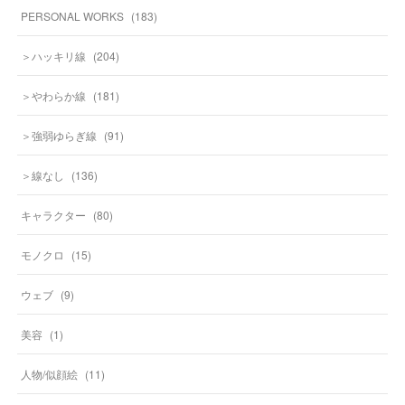
PERSONAL WORKS
(
183
)
＞ハッキリ線
(
204
)
＞やわらか線
(
181
)
＞強弱ゆらぎ線
(
91
)
＞線なし
(
136
)
キャラクター
(
80
)
モノクロ
(
15
)
ウェブ
(
9
)
美容
(
1
)
人物/似顔絵
(
11
)