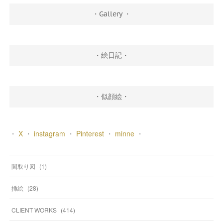
・Gallery ・
・絵日記・
・似顔絵・
・
X
・
instagram
・
Pinterest
・
minne
・
間取り図
(
1
)
挿絵
(
28
)
CLIENT WORKS
(
414
)