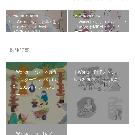
2020.08.12 00:30
2020.07.08 05:34
｜Works｜ちょっと早く生ま
｜Works｜パルシステム・
れた赤ちゃんのサポート
『かながわMIRAIクラブ』リ
BOOK・イラスト
ーフレット用イラスト
関連記事
｜Works｜フレーベル館
｜Works｜PHPスペシャ
「キンダーブック3」5月
ル（2025年10月）挿絵
号（2026年）シールコー
ナー
｜Works｜ひかりのくに