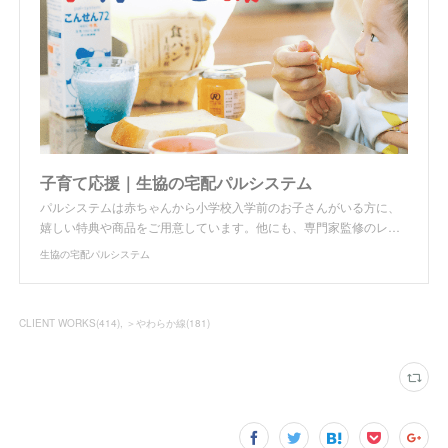
子育て応援｜生協の宅配パルシステム
パルシステムは赤ちゃんから小学校入学前のお子さんがいる方に、
嬉しい特典や商品をご用意しています。他にも、専門家監修のレ…
生協の宅配パルシステム
CLIENT WORKS
(
414
)
＞やわらか線
(
181
)