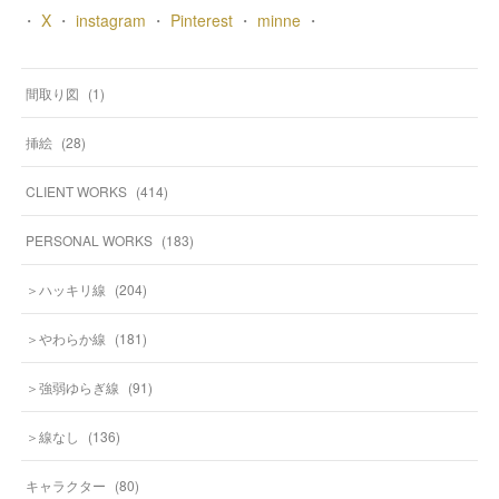
・
X
・
instagram
・
Pinterest
・
minne
・
間取り図
(
1
)
挿絵
(
28
)
CLIENT WORKS
(
414
)
PERSONAL WORKS
(
183
)
＞ハッキリ線
(
204
)
＞やわらか線
(
181
)
＞強弱ゆらぎ線
(
91
)
＞線なし
(
136
)
キャラクター
(
80
)