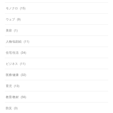
モノクロ
(
15
)
ウェブ
(
9
)
美容
(
1
)
人物/似顔絵
(
11
)
住宅/生活
(
34
)
ビジネス
(
11
)
医療/健康
(
32
)
育児
(
13
)
教育/教材
(
56
)
防災
(
3
)