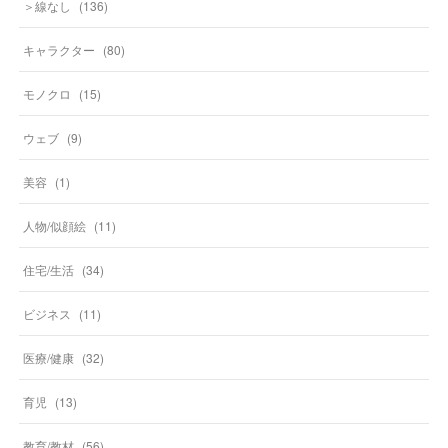
＞線なし
(
136
)
キャラクター
(
80
)
モノクロ
(
15
)
ウェブ
(
9
)
美容
(
1
)
人物/似顔絵
(
11
)
住宅/生活
(
34
)
ビジネス
(
11
)
医療/健康
(
32
)
育児
(
13
)
教育/教材
(
56
)