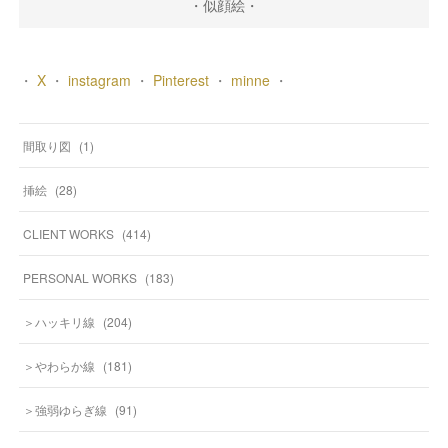
・似顔絵・
・
X
・
instagram
・
Pinterest
・
minne
・
間取り図
(
1
)
挿絵
(
28
)
CLIENT WORKS
(
414
)
PERSONAL WORKS
(
183
)
＞ハッキリ線
(
204
)
＞やわらか線
(
181
)
＞強弱ゆらぎ線
(
91
)