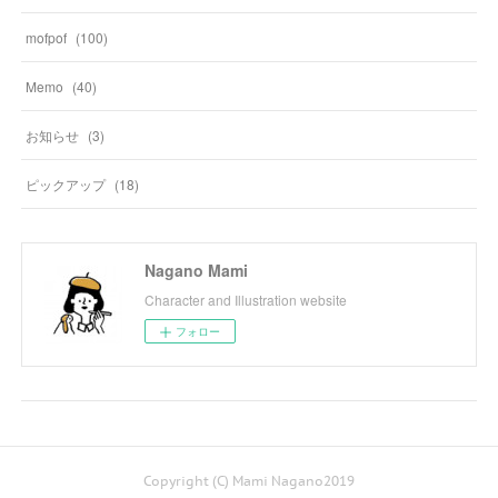
mofpof
(
100
)
Memo
(
40
)
お知らせ
(
3
)
ピックアップ
(
18
)
Nagano Mami
Character and Illustration website
フォロー
Copyright (C) Mami Nagano2019