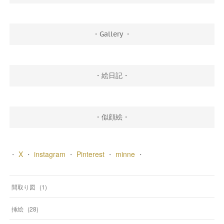
・Gallery ・
・絵日記・
・似顔絵・
・
X
・
instagram
・
Pinterest
・
minne
・
間取り図
(
1
)
挿絵
(
28
)