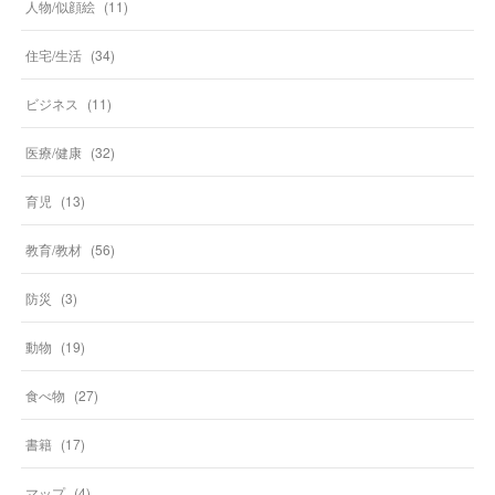
人物/似顔絵
(
11
)
住宅/生活
(
34
)
ビジネス
(
11
)
医療/健康
(
32
)
育児
(
13
)
教育/教材
(
56
)
防災
(
3
)
動物
(
19
)
食べ物
(
27
)
書籍
(
17
)
マップ
(
4
)