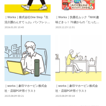
｜Works｜株式会社One Step『生
｜Works｜扶桑社ムック『NHK趣
活介護わんすてっぷ』パンフレッ…
味どきっ！ 70歳からの「たった…
2026.01.05 10:45
2025.12.23 12:51
｜works｜象印マホービン株式会
｜works｜象印マホービン株式会
社・店頭POP用イラスト
社・店頭POP用イラスト
2023.08.09 00:21
2023.08.09 00:18