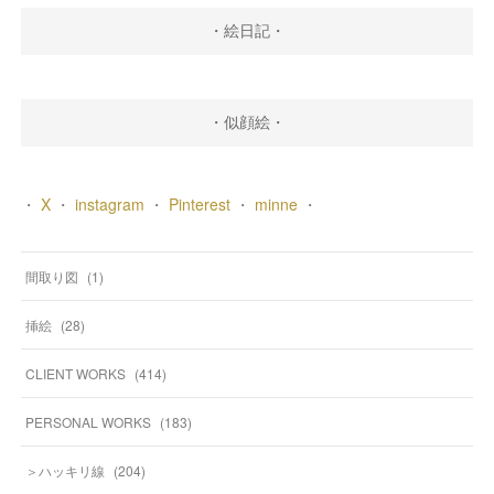
・絵日記・
・似顔絵・
・
X
・
instagram
・
Pinterest
・
minne
・
間取り図
(
1
)
挿絵
(
28
)
CLIENT WORKS
(
414
)
PERSONAL WORKS
(
183
)
＞ハッキリ線
(
204
)