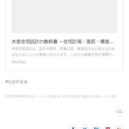
木造住宅設計の教科書 ～住宅計画・意匠・構造・設備設計まで一冊でわかる
木造住宅設計は，設計や意匠，壁量計算，耐震設計など覚えなけれ
ばならないことが多岐にわたります。これから建築を学び実際の…
技術評論社
#ながのまみ
CLIENT WORKS
(
414
)
＞ハッキリ線
(
204
)
住宅/生活
(
34
)
書籍
(
17
)
表紙・メイン
(
95
)