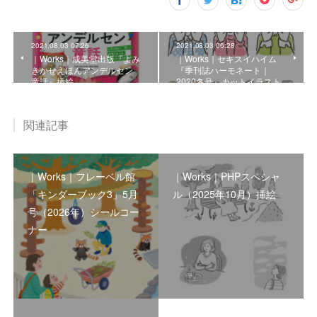
2021.08.03 07:26
2021.08.03 06:28
｜Works｜成美堂出版『よみ
｜Works｜セキスイハイム
きかせえほんアンデルセン
『季刊誌ハーモネート｜
童話』挿絵
2020冬号』カットイラスト
関連記事
｜Works｜フレーベル館
｜Works｜PHPスペシャ
「キンダーブック3」5月
ル（2025年10月）挿絵
号（2026年）シールコー
ナー