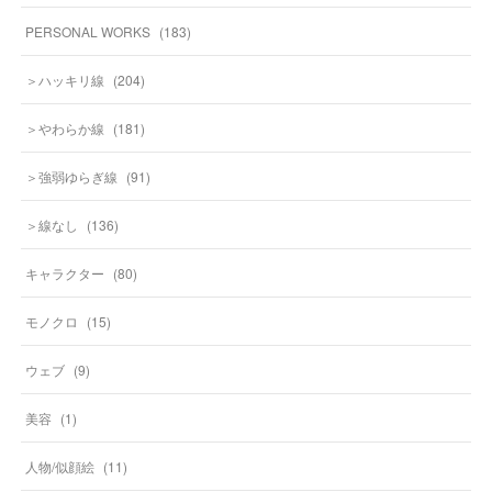
PERSONAL WORKS
(
183
)
＞ハッキリ線
(
204
)
＞やわらか線
(
181
)
＞強弱ゆらぎ線
(
91
)
＞線なし
(
136
)
キャラクター
(
80
)
モノクロ
(
15
)
ウェブ
(
9
)
美容
(
1
)
人物/似顔絵
(
11
)