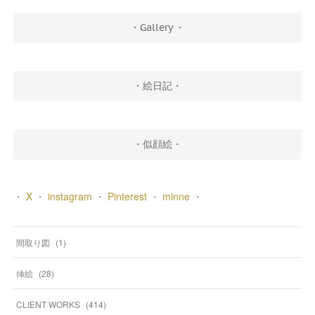
・Gallery ・
・絵日記・
・似顔絵・
・
X
・
instagram
・
Pinterest
・
minne
・
間取り図
(
1
)
挿絵
(
28
)
CLIENT WORKS
(
414
)