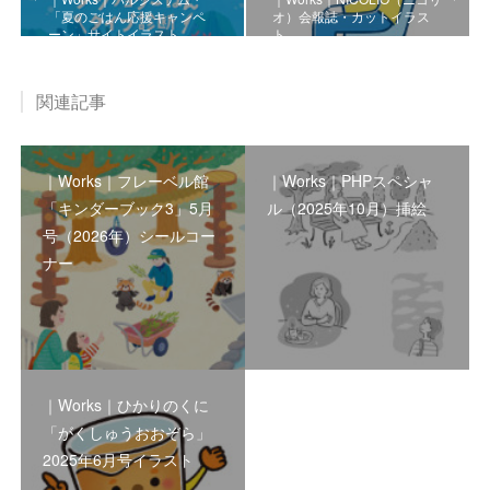
「夏のごはん応援キャンペ
オ）会報誌・カットイラス
ーン」サイトイラスト
ト
関連記事
｜Works｜フレーベル館
｜Works｜PHPスペシャ
「キンダーブック3」5月
ル（2025年10月）挿絵
号（2026年）シールコー
ナー
｜Works｜ひかりのくに
「がくしゅうおおぞら」
2025年6月号イラスト