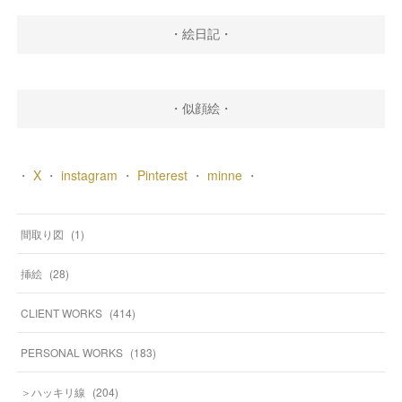
・絵日記・
・似顔絵・
・
X
・
instagram
・
Pinterest
・
minne
・
間取り図
(
1
)
挿絵
(
28
)
CLIENT WORKS
(
414
)
PERSONAL WORKS
(
183
)
＞ハッキリ線
(
204
)