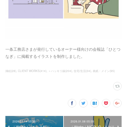
一条工務店さまが発行しているオーナー様向けの会報誌「ひとつ
なぎ」に掲載するイラストを制作しました。
挿絵
(
28
)
CLIENT WORKS
(
414
)
＞ハッキリ線
(
204
)
住宅/生活
(
34
)
表紙・メイン
(
95
)
2026.01.14 05:36
2026.01.08 05:05
｜Works｜パルシステム・
｜Works｜NICOLIO（ニコリ