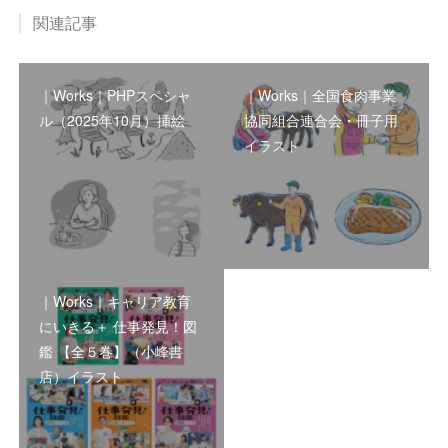
関連記事
｜Works｜PHPスペシャ
｜Works｜全国食肉事業
ル（2025年10月）挿絵
協同組合連合会・冊子用
イラスト
｜Works｜キャリア教育
にいきる＋ 仕事発見！図
鑑 【全５巻】（小峰書
店）イラスト