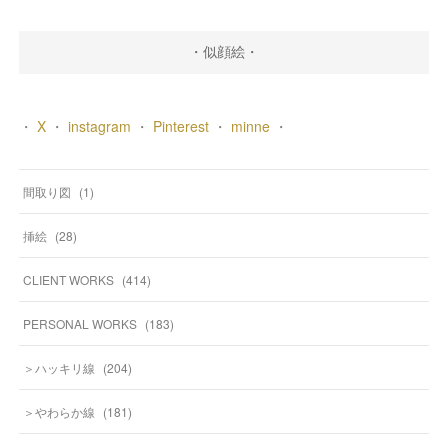
・似顔絵・
・
X
・
instagram
・
Pinterest
・
minne
・
間取り図
(
1
)
挿絵
(
28
)
CLIENT WORKS
(
414
)
PERSONAL WORKS
(
183
)
＞ハッキリ線
(
204
)
＞やわらか線
(
181
)