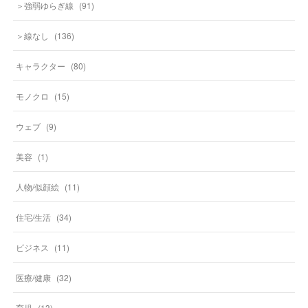
＞強弱ゆらぎ線
(
91
)
＞線なし
(
136
)
キャラクター
(
80
)
モノクロ
(
15
)
ウェブ
(
9
)
美容
(
1
)
人物/似顔絵
(
11
)
住宅/生活
(
34
)
ビジネス
(
11
)
医療/健康
(
32
)
育児
(
13
)