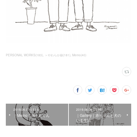
PERSONAL WORKS
(
183
)
＞やわらか線
(
181
)
Memo
(
40
)
2019.06.07 03:16
2019.06.06 05:05
｜Memo｜頭くんくん
｜Gallery｜赤ちゃんと犬の
いる生活