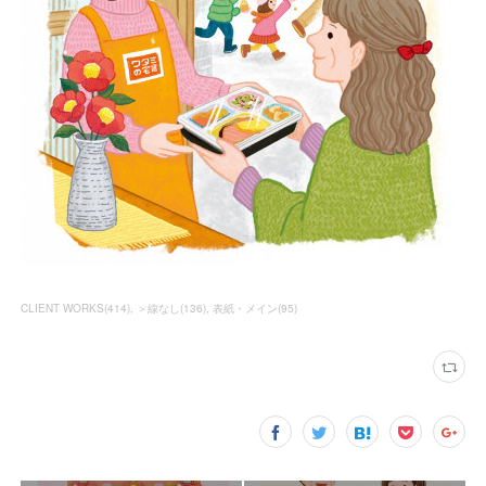
CLIENT WORKS
(
414
)
＞線なし
(
136
)
表紙・メイン
(
95
)