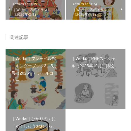
2020.03.10 12:55
2020.03.10 12:54
｜Works｜表紙イラスト
｜Works｜表紙イラスト
（2020年/3月）
（2020年/1月）
関連記事
｜Works｜フレーベル館
｜Works｜PHPスペシャ
「キンダーブック3」5月
ル（2025年10月）挿絵
号（2026年）シールコー
ナー
｜Works｜ひかりのくに
「がくしゅうおおぞら」