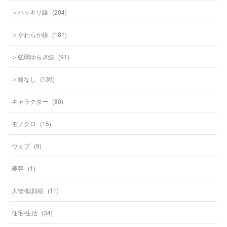
＞ハッキリ線
(
204
)
＞やわらか線
(
181
)
＞強弱ゆらぎ線
(
91
)
＞線なし
(
136
)
キャラクター
(
80
)
モノクロ
(
15
)
ウェブ
(
9
)
美容
(
1
)
人物/似顔絵
(
11
)
住宅/生活
(
34
)