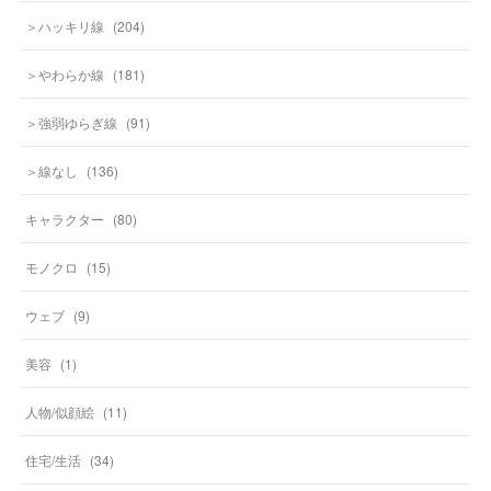
＞ハッキリ線
(
204
)
＞やわらか線
(
181
)
＞強弱ゆらぎ線
(
91
)
＞線なし
(
136
)
キャラクター
(
80
)
モノクロ
(
15
)
ウェブ
(
9
)
美容
(
1
)
人物/似顔絵
(
11
)
住宅/生活
(
34
)