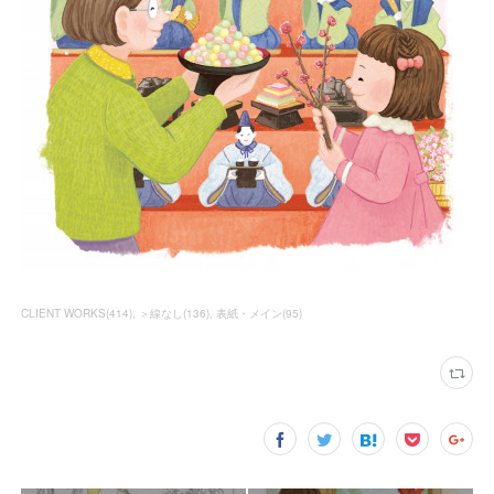
CLIENT WORKS
(
414
)
＞線なし
(
136
)
表紙・メイン
(
95
)