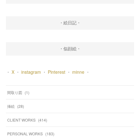
・絵日記・
・似顔絵・
・
X
・
instagram
・
Pinterest
・
minne
・
間取り図
(
1
)
挿絵
(
28
)
CLIENT WORKS
(
414
)
PERSONAL WORKS
(
183
)