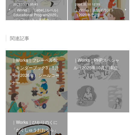
2020.03.11 05:43
2020.03.10 12:55
｜Works｜『LebeL(ルベル)
｜Works｜表紙イラスト
Educational Program2020』
（2020年/2月）
パンフレット・表紙カッ…
関連記事
｜Works｜フレーベル館
｜Works｜PHPスペシャ
「キンダーブック3」5月
ル（2025年10月）挿絵
号（2026年）シールコー
ナー
｜Works｜ひかりのくに
「がくしゅうおおぞら」