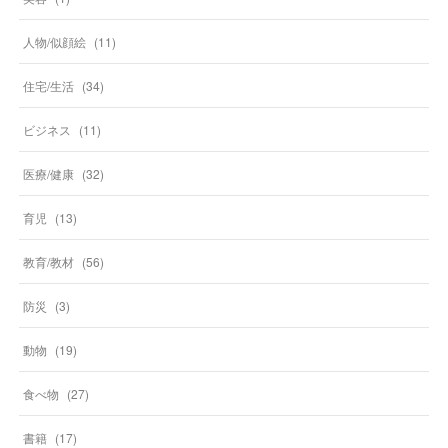
人物/似顔絵
(
11
)
住宅/生活
(
34
)
ビジネス
(
11
)
医療/健康
(
32
)
育児
(
13
)
教育/教材
(
56
)
防災
(
3
)
動物
(
19
)
食べ物
(
27
)
書籍
(
17
)