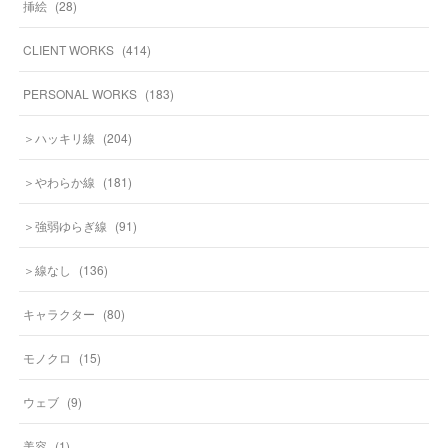
挿絵
(
28
)
CLIENT WORKS
(
414
)
PERSONAL WORKS
(
183
)
＞ハッキリ線
(
204
)
＞やわらか線
(
181
)
＞強弱ゆらぎ線
(
91
)
＞線なし
(
136
)
キャラクター
(
80
)
モノクロ
(
15
)
ウェブ
(
9
)
美容
(
1
)