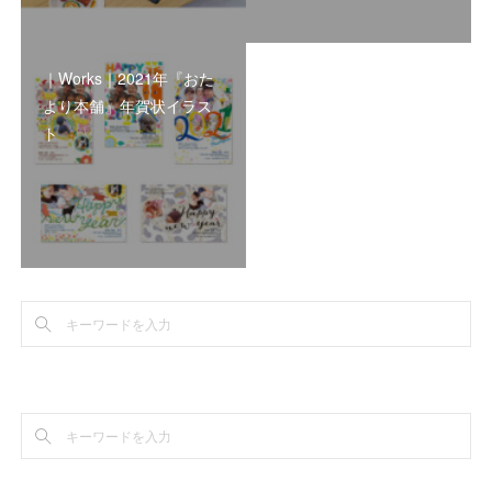
｜Works｜2021年『おた
より本舗』年賀状イラス
ト