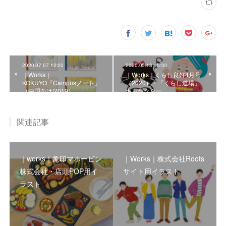
2020.07.07 12:20
2020.05.18 15:00
｜Works｜
｜Works｜くらし良好4月号
KOKUYO『Campusノート』
（2020）・「くらし道場」
（中国向け/2019）
キャラクター
関連記事
｜works｜象印マホービン
｜Works｜株式会社Roots
株式会社・店頭POP用イ
サイト用イラスト
ラスト