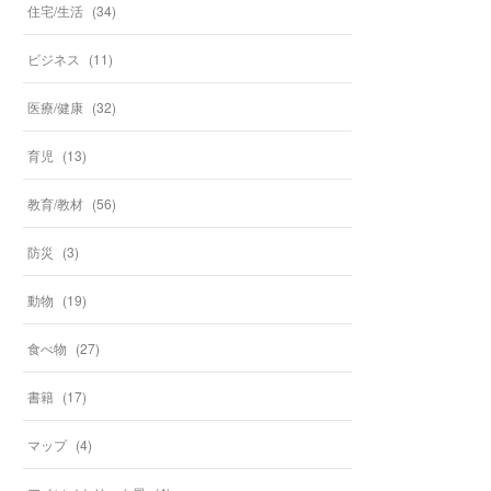
住宅/生活
(
34
)
ビジネス
(
11
)
医療/健康
(
32
)
育児
(
13
)
教育/教材
(
56
)
防災
(
3
)
動物
(
19
)
食べ物
(
27
)
書籍
(
17
)
マップ
(
4
)