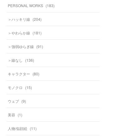
PERSONAL WORKS
(
183
)
＞ハッキリ線
(
204
)
＞やわらか線
(
181
)
＞強弱ゆらぎ線
(
91
)
＞線なし
(
136
)
キャラクター
(
80
)
モノクロ
(
15
)
ウェブ
(
9
)
美容
(
1
)
人物/似顔絵
(
11
)