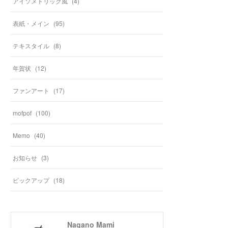
アイソメトリック風
(
4
)
表紙・メイン
(
95
)
テキスタイル
(
8
)
年賀状
(
12
)
ファンアート
(
17
)
mofpof
(
100
)
Memo
(
40
)
お知らせ
(
3
)
ピックアップ
(
18
)
Nagano Mami