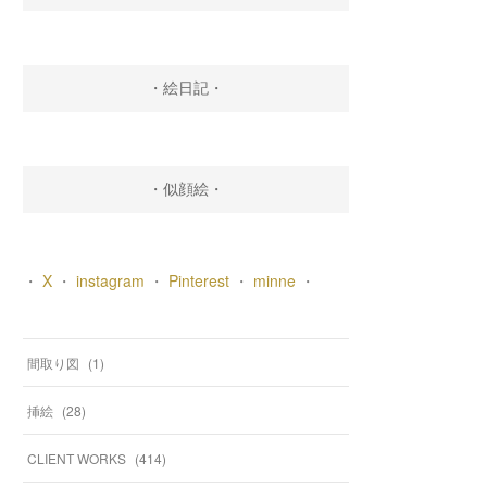
・絵日記・
・似顔絵・
・
X
・
instagram
・
Pinterest
・
minne
・
間取り図
(
1
)
挿絵
(
28
)
CLIENT WORKS
(
414
)