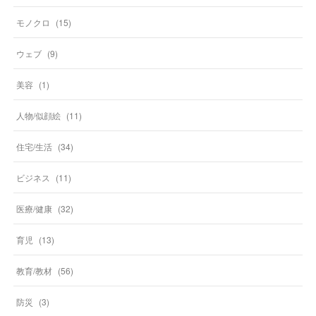
モノクロ
(
15
)
ウェブ
(
9
)
美容
(
1
)
人物/似顔絵
(
11
)
住宅/生活
(
34
)
ビジネス
(
11
)
医療/健康
(
32
)
育児
(
13
)
教育/教材
(
56
)
防災
(
3
)