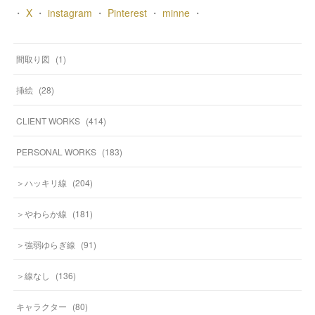
・
X
・
instagram
・
Pinterest
・
minne
・
間取り図
(
1
)
挿絵
(
28
)
CLIENT WORKS
(
414
)
PERSONAL WORKS
(
183
)
＞ハッキリ線
(
204
)
＞やわらか線
(
181
)
＞強弱ゆらぎ線
(
91
)
＞線なし
(
136
)
キャラクター
(
80
)